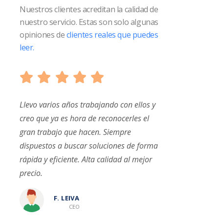
Nuestros clientes acreditan la calidad de
nuestro servicio. Estas son solo algunas
opiniones de
clientes reales que puedes
leer.
Llevo varios años trabajando con ellos y
Inmejorable ser
n un
creo que ya es hora de reconocerles el
años con ellos 
 Es
gran trabajo que hacen. Siempre
hasta ahora. El 
dispuestos a buscar soluciones de forma
me ha resuelto 
ad
rápida y eficiente. Alta calidad al mejor
A. A
precio.
F. LEIVA
CEO