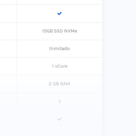
15GB SSD NVMe
Ilimitado
1 vCore
2 GB RAM
5