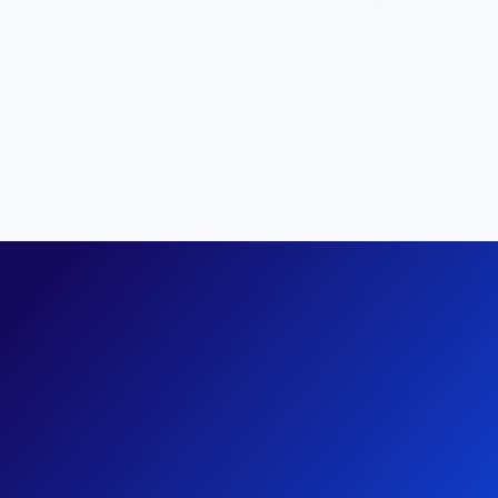
CloudLinux + CageFS
cPanel
Ilimitadas
Ilimitadas
Ilimitadas
Ilimitadas