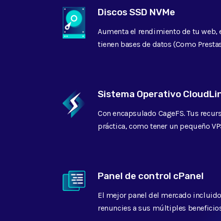
Instalador CMS
Discos SSD NVMe
Aumenta el rendimiento de tu web, 
tienen bases de datos (Como Presta
Versiones PHP
5.
Sistema Operativo CloudLi
Protección DDoS
Con encapsulado CageFS. Tus recurso
práctica, como tener un pequeño VPS
Soporte 24/7
Panel de control cPanel
Migración
El mejor panel del mercado incluido
Uptime Garantizado
renuncies a sus múltiples beneficios