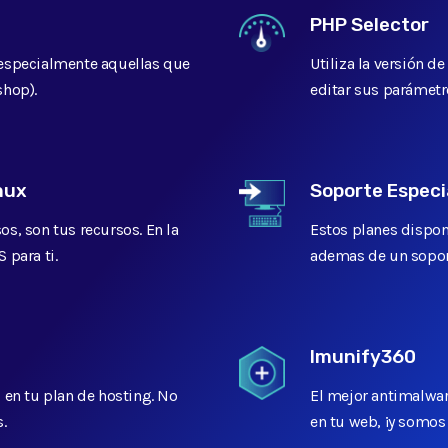
PHP Selector
especialmente aquellas que
Utiliza la versión d
shop).
editar sus parámetr
1 - 5.2 - 5.3 - 5.4 - 5.5 - 5.6
5.1 - 5.2 - 5.3 - 5.4 - 5.5 - 
- 7.0 - 7.1 - 7.2 - 7.3 - 7.4
- 7.0 - 7.1 - 7.2 - 7.3 - 7.4
nux
Soporte Especi
s, son tus recursos. En la
Estos planes dispo
 para ti.
ademas de un soport
Imunify360
 en tu plan de hosting. No
El mejor antimalwar
99% de Uptime
99% de Uptime
.
en tu web, ¡y somos 