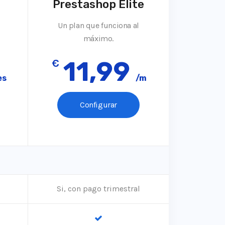
Prestashop Elite
Un plan que funciona al
máximo.
€
11,99
es
/m
Configurar
Si, con pago trimestral