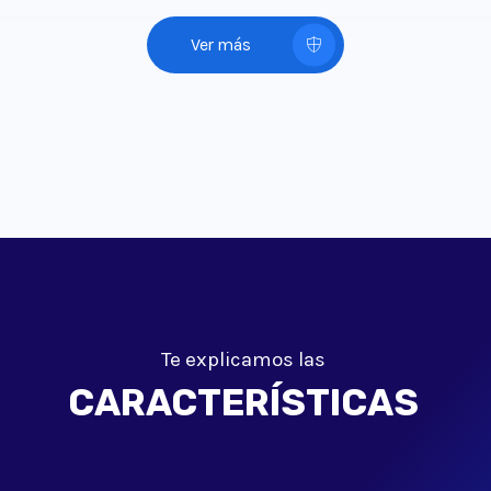
CloudLinux + CageFS
CloudLinux + CageFS
Ver más
cPanel
cPanel
Ilimitadas
Ilimitadas
Ilimitadas
Ilimitadas
Te explicamos las
Ilimitadas
Ilimitadas
CARACTERÍSTICAS
Ilimitadas
Ilimitadas