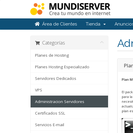
Área de Clientes
Tienda
Anuncio
Adm
Categorías
Planes de Hosting
Pla
Planes Hosting Especializado
Servidores Dedicados
Plan M
VPS
El pac
para la
Administracion Servidores
necesi
actuali
plan es
Certificados SSL
Servicios E-mail