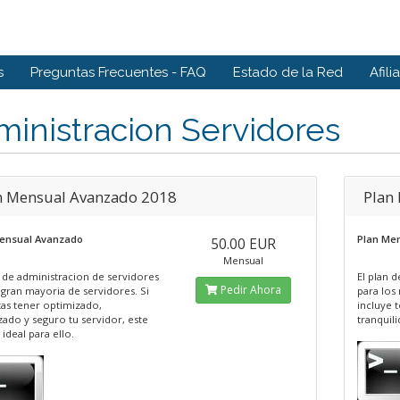
s
Preguntas Frecuentes - FAQ
Estado de la Red
Afili
inistracion Servidores
n Mensual Avanzado 2018
Plan
ensual Avanzado
Plan Men
50.00 EUR
Mensual
k de administracion de servidores
El plan 
Pedir Ahora
 gran mayoria de servidores. Si
para los
tas tener optimizado,
incluye 
zado y seguro tu servidor, este
tranquili
 ideal para ello.