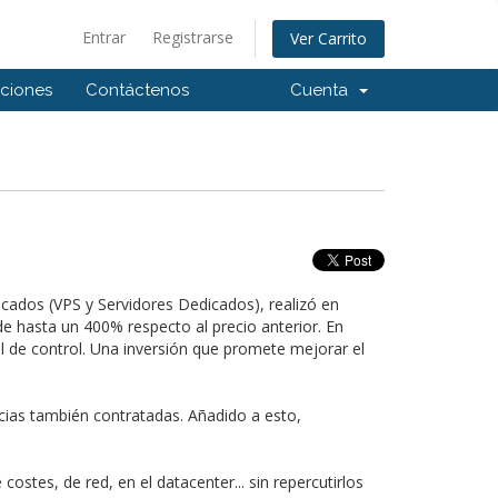
Entrar
Registrarse
Ver Carrito
aciones
Contáctenos
Cuenta
icados (VPS y Servidores Dedicados), realizó en
de hasta un 400% respecto al precio anterior. En
el de control. Una inversión que promete mejorar el
cias también contratadas. Añadido a esto,
stes, de red, en el datacenter... sin repercutirlos