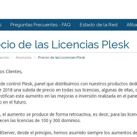
s
Preguntas Frecuentes - FAQ
Estado de la Red
Afili
cio de las Licencias Plesk
ación
Anuncios
Precio de las Licencias Plesk
s Clientes,
 de control Plesk, panel que distribuimos con nuestros productos ded
 2018 una subida de precio en todas sus licencias, algunas de ellas, 
ustifican este aumento en las mejoras e inversión realizada en el pan
 en el futuro.
el aumento se produce de forma retroactiva, es decir, para las licen
cen las licencias de 100 y 300 dominios.
Server, desde el principio, hemos asumido siempre los aumentos de co